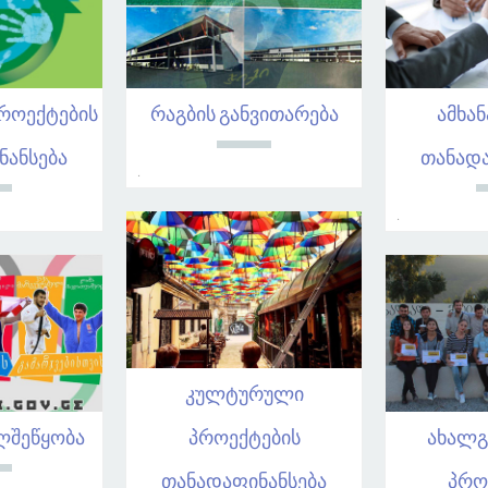
როექტების
რაგბის განვითარება
ამხან
ნანსება
თანადა
.
.
კულტურული
ლშეწყობა
პროექტების
ახალ
თანადაფინანსება
პრო