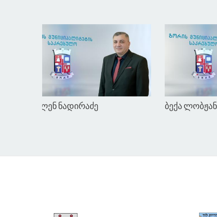
ასმათ ტალახაძე
ლეილა