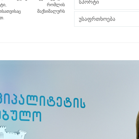
სპორტი
რიტეტი, რომლის
ბისათვისაც მაქსიმალურს
თ.
უსაფრთხოება