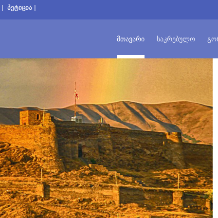
|
პეტიცია
|
ᲛᲗᲐᲕᲐᲠᲘ
ᲡᲐᲙᲠᲔᲑᲣᲚᲝ
ᲒᲝ