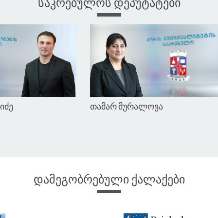
საკრებულოს დეპუტატები
 მამულაშვილი
მერაბ მელანაშვილი
დამეგობრებული ქალაქები