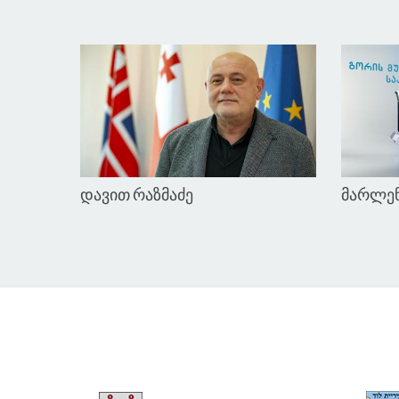
ასმათ ტალახაძე
ლეილა