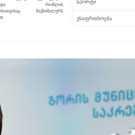
სპორტი
რიტეტი, რომლის
ბისათვისაც მაქსიმალურს
თ.
უსაფრთხოება