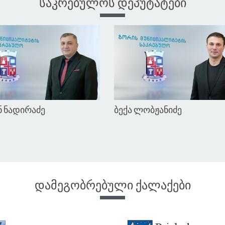
საკრებულოს დეპუტატები
 მამულაშვილი
მერაბ მელანაშვილი
დამეგობრებული ქალაქები