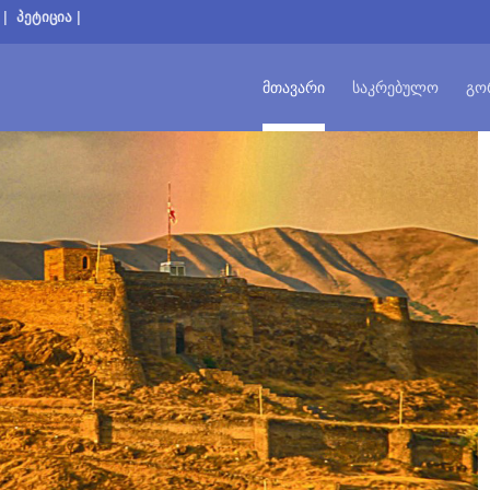
|
პეტიცია
|
ᲛᲗᲐᲕᲐᲠᲘ
ᲡᲐᲙᲠᲔᲑᲣᲚᲝ
ᲒᲝ