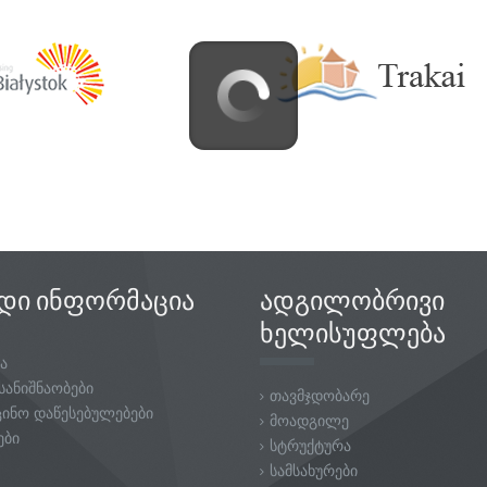
დი ინფორმაცია
ადგილობრივი
ხელისუფლება
ა
სანიშნაობები
თავმჯდობარე
ცინო დაწესებულებები
მოადგილე
ები
სტრუქტურა
სამსახურები