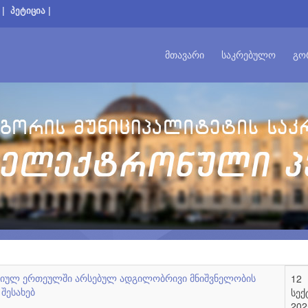
|
პეტიცია
|
ᲛᲗᲐᲕᲐᲠᲘ
ᲡᲐᲙᲠᲔᲑᲣᲚᲝ
ᲒᲝ
ციულ ერთეულში არსებულ ადგილობრივი მნიშვნელობის
12
შესახებ
სექ
202