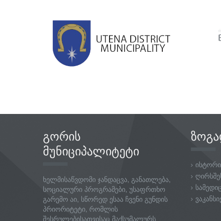
გორის
ზოგა
მუნიციპალიტეტი
ისტორი
ღირსშე
ხელმისაწვდომი ჯანდაცვა, განათლება,
სამედი
სოციალური პროგრამები, უსაფრთხო
ვაკანსი
გარემო აი, სწორედ ესაა ჩვენი გუნდის
პრიორიტეტი, რომლის
შესრულებისათვისაც მაქსუმალურს