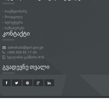
თავმჯდობარე
მოადგილე
სტრუქტურა
სამსახურები
კონტაქტი
sakrebulo@gori.gov.ge
+995 599 85-17-00
სტალინის გამზირი #16
გვადევნე თვალი
Copyright © {2018} გორის მუნიციპალიტეტის საკრებულო