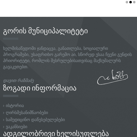
გორის მუნიციპალიტეტი
ხელმისაწვდომი ჯანდაცვა, განათლება, სოციალური
პროგრამები, უსაფრთხო გარემო აი, სწორედ ესაა ჩვენი გუნდის
პრიორიტეტი, რომლის შესრულებისათვისაც მაქსუმალურს
გავაკეთებთ.
დავით რაზმაძე
ზოგადი ინფორმაცია
ისტორია
ღირსშესანიშნაობები
სამედიცინო დაწესებულებები
ვაკანსიები
ადგილობრივი ხელისუფლება